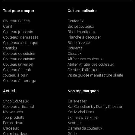
Tout pour couper
Culture culinaire
Couteau Suisse
Couteaux
Canif
Set de couteaux
Couteau japonais
Bloc de couteaux
Couteaux damassés
Planche à découper
Couteaux céramique
Râpe à zeste
Santoku
Couverts
Couteau de cuisine
Ciseaux
Couteau de cuisine
Affûter des couteaux
Couteau universel
Atelier Affûter des couteaux
Couteau à steak
Service d’affûtage
couteau à pain
Visite guidée manufacture sknife
Couteau à fromage
Actuel
Nos top marques
Shop Couteaux
Kai Messer
Couteau artisanal
Kai Collection by Danny Khezzar
Nouveautés
Kai Michel Bras
Top produits
sknife swiss knife
Bon cadeau
Nesmuk
Cadeaux
Caminada couteaux
Coffret cadeau
Güde