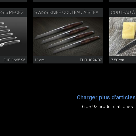
S 6 PIÈCES
COUTEAU À
SWISS KNIFE COUTEAU À STEAK SET DE 4
EUR 1665.95
11 cm
EUR 1024.87
7.50 cm
Charger plus d'articles
16 de 92 produits affichés