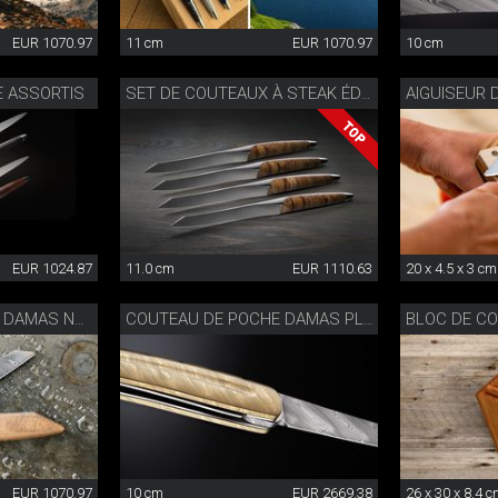
EUR 1070.97
11 cm
EUR 1070.97
10 cm
E ASSORTIS
SET DE COUTEAUX À STEAK ÉDITION SPÉCIALE
EUR 1024.87
11.0 cm
EUR 1110.63
20 x 4.5 x 3 cm
COUTEAU DE POCHE DAMAS NOYER
COUTEAU DE POCHE DAMAS PLEIN DORÉ
EUR 1070.97
10 cm
EUR 2669.38
26 x 30 x 8.4 