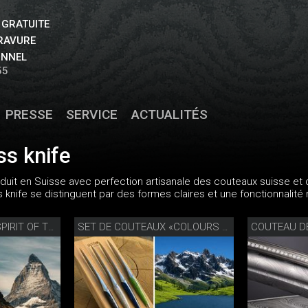
 GRATUITE
GRAVURE
ONNEL
55
PRESSE
SERVICE
ACTUALITÉS
ss knife
duit en Suisse avec perfection artisanale des couteaux suisse et 
 knife se distinguent par des formes claires et une fonctionnalit
SET DE COUTEAUX SPIRIT OF THE ALPS
SET DE COUTEAUX «COLOURS OF NATURE»