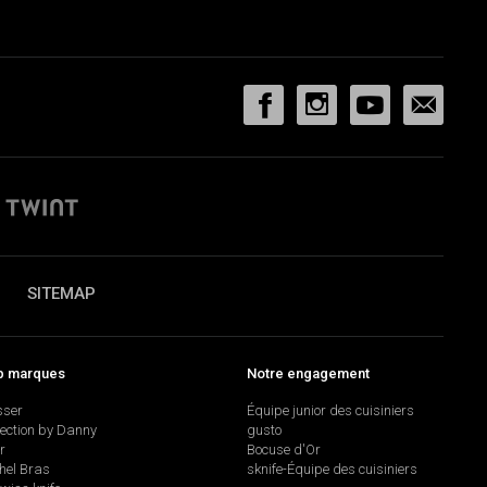
SITEMAP
p marques
Notre engagement
sser
Équipe junior des cuisiniers
lection by Danny
gusto
r
Bocuse d'Or
hel Bras
sknife-Équipe des cuisiniers