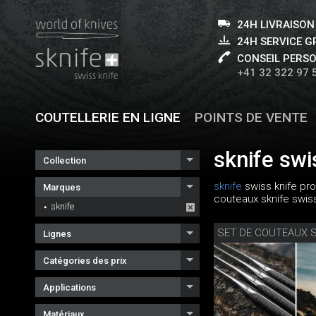
24H LIVRAISON
24H SERVICE 
CONSEIL PERS
+41 32 322 97 
COUTELLERIE EN LIGNE
POINTS DE VENTE
sknife swi
Collection
sknife
swiss knife pro
Marques
couteaux sknife swiss
sknife
Lignes
Catégories des prix
Applications
Matériaux