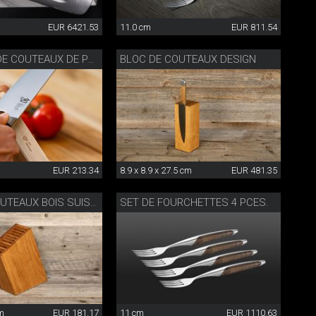
EUR 6421.53
11.0 cm
EUR 811.54
BLOC DE COUTEAUX DESIGN
AIGUISEUR DE COUTEAUX DE PRÉCISION
EUR 213.34
8.9 x 8.9 x 27.5 cm
EUR 481.35
SET DE FOURCHETTES 4 PCES.
BLOC DE COUTEAUX BOIS SUISSE
cm
EUR 181.17
11 cm
EUR 1110.63