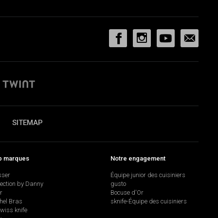
SITEMAP
p marques
Notre engagement
sser
Équipe junior des cuisiniers
lection by Danny
gusto
r
Bocuse d'Or
hel Bras
sknife-Équipe des cuisiniers
swiss knife