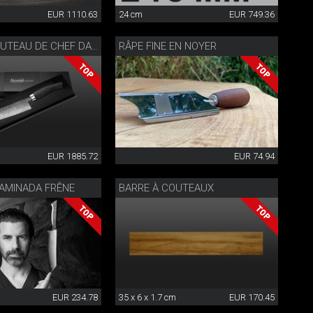
EUR 1110.63
24 cm
EUR 749.36
RÂPE FINE EN NOYER
NESMUK COUTEAU DE CHEF DAMAS ENTIER
EUR 1885.72
EUR 74.94
AMINADA FRÊNE
BARRE À COUTEAUX
EUR 234.78
35 x 6 x 1.7 cm
EUR 170.45