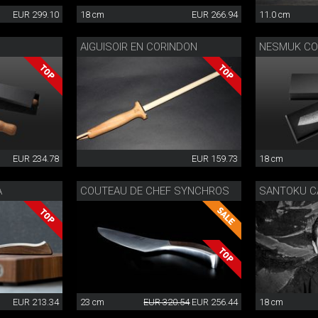
EUR 299.10
18 cm
EUR 266.94
11.0 cm
AIGUISOIR EN CORINDON
EUR 234.78
EUR 159.73
18 cm
A
COUTEAU DE CHEF SYNCHROS
SANTOKU C
EUR 213.34
23 cm
EUR 320.54
EUR 256.44
18 cm