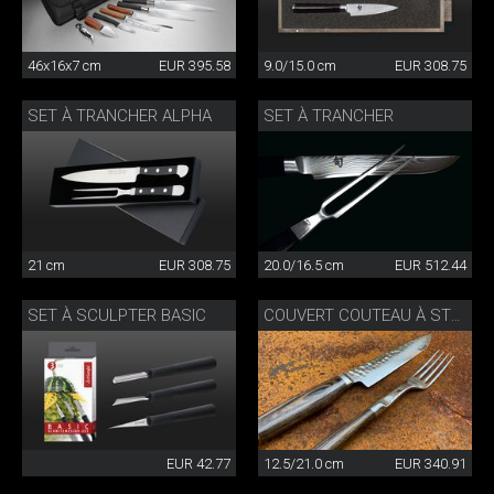
46x16x7 cm
EUR 395.58
9.0/15.0 cm
EUR 308.75
SET À TRANCHER ALPHA
SET À TRANCHER
21 cm
EUR 308.75
20.0/16.5 cm
EUR 512.44
SET À SCULPTER BASIC
COUVERT COUTEAU À STEAK
EUR 42.77
12.5/21.0 cm
EUR 340.91