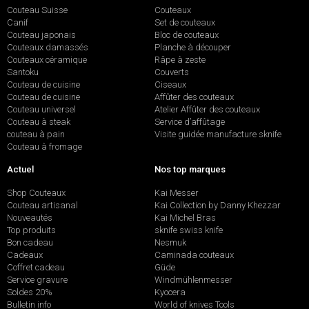
Couteau Suisse
Couteaux
Canif
Set de couteaux
Couteau japonais
Bloc de couteaux
Couteaux damassés
Planche à découper
Couteaux céramique
Râpe à zeste
Santoku
Couverts
Couteau de cuisine
Ciseaux
Couteau de cuisine
Affûter des couteaux
Couteau universel
Atelier Affûter des couteaux
Couteau à steak
Service d’affûtage
couteau à pain
Visite guidée manufacture sknife
Couteau à fromage
Actuel
Nos top marques
Shop Couteaux
Kai Messer
Couteau artisanal
Kai Collection by Danny Khezzar
Nouveautés
Kai Michel Bras
Top produits
sknife swiss knife
Bon cadeau
Nesmuk
Cadeaux
Caminada couteaux
Coffret cadeau
Güde
Service gravure
Windmühlenmesser
Soldes 20%
Kyocera
Bulletin info
World of knives Tools