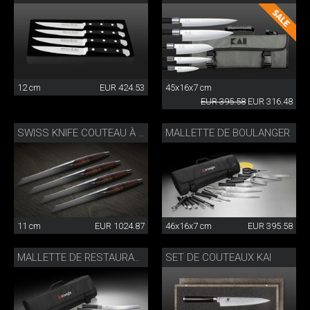
12 cm
EUR 424.53
45x16x7 cm
EUR 395.58
EUR 316.48
MALLETTE DE BOULANGER
SWISS KNIFE COUTEAU À STEAK SET DE 4
11 cm
EUR 1024.87
46x16x7 cm
EUR 395.58
SET DE COUTEAUX KAI
MALLETTE DE RESTAURATION