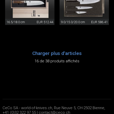
16.5/18.0 cm
EUR 512.44
9.0/15.0/20.0 cm
EUR 586.41
Charger plus d'articles
16 de 38 produits affichés
CeCo SA - world-of-knives.ch, Rue Neuve 5, CH-2502 Bienne,
+41 (0)32 322 97 55 |
contact@ceco.ch