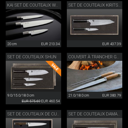
KAI SET DE COUTEAUX WASABI
SET DE COUTEAUX KIRITSUKE
20 cm
EUR 213.34
EUR 437.39
SET DE COUTEAUX SHUN
COUVERT À TRANCHER GÜDE
9.0/15.0/18.0 cm
21.0/18.0 cm
EUR 383.79
EUR 575.69
EUR 460.54
SET DE COUTEAUX DE CUISINE TIM MÄLZER
SET DE COUTEAUX DAMASSÉS