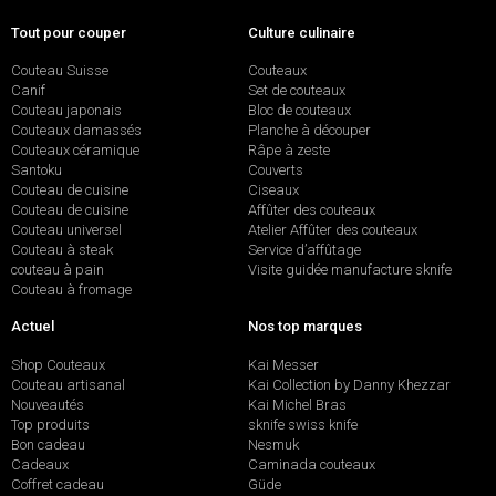
Tout pour couper
Culture culinaire
Couteau Suisse
Couteaux
Canif
Set de couteaux
Couteau japonais
Bloc de couteaux
Couteaux damassés
Planche à découper
Couteaux céramique
Râpe à zeste
Santoku
Couverts
Couteau de cuisine
Ciseaux
Couteau de cuisine
Affûter des couteaux
Couteau universel
Atelier Affûter des couteaux
Couteau à steak
Service d’affûtage
couteau à pain
Visite guidée manufacture sknife
Couteau à fromage
Actuel
Nos top marques
Shop Couteaux
Kai Messer
Couteau artisanal
Kai Collection by Danny Khezzar
Nouveautés
Kai Michel Bras
Top produits
sknife swiss knife
Bon cadeau
Nesmuk
Cadeaux
Caminada couteaux
Coffret cadeau
Güde