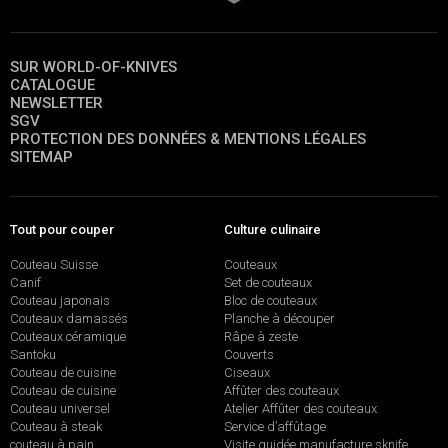
SUR WORLD-OF-KNIVES
CATALOGUE
NEWSLETTER
SGV
PROTECTION DES DONNÉES & MENTIONS LÉGALES
SITEMAP
Tout pour couper
Culture culinaire
Couteau Suisse
Couteaux
Canif
Set de couteaux
Couteau japonais
Bloc de couteaux
Couteaux damassés
Planche à découper
Couteaux céramique
Râpe à zeste
Santoku
Couverts
Couteau de cuisine
Ciseaux
Couteau de cuisine
Affûter des couteaux
Couteau universel
Atelier Affûter des couteaux
Couteau à steak
Service d’affûtage
couteau à pain
Visite guidée manufacture sknife