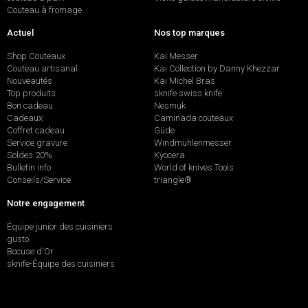
Couteau à fromage
Actuel
Nos top marques
Shop Couteaux
Kai Messer
Couteau artisanal
Kai Collection by Danny Khezzar
Nouveautés
Kai Michel Bras
Top produits
sknife swiss knife
Bon cadeau
Nesmuk
Cadeaux
Caminada couteaux
Coffret cadeau
Güde
Service gravure
Windmühlenmesser
Soldes 20%
Kyocera
Bulletin info
World of knives Tools
Conseils/Service
triangle®
Notre engagement
Équipe junior des cuisiniers
gusto
Bocuse d'Or
sknife-Équipe des cuisiniers