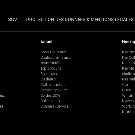
SGV
PROTECTION DES DONNÉES & MENTIONS LÉGALES
Actuel
Nos to
Shop Couteaux
Kai Me
Couteau artisanal
Kai Col
Nouveautés
Khezza
Top produits
Kai Mic
Bon cadeau
sknife 
Cadeaux
Nesmu
Coffret cadeau
Camina
Service gravure
Güde
aux
Soldes 20%
Windmü
Bulletin info
Kyocer
re
Conseils/Service
World o
triangl