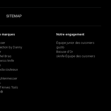
SITEMAP
p marques
Notre engagement
sser
Équipe junior des cuisiniers
lection by Danny
gusto
r
Bocuse d'Or
hel Bras
sknife-Équipe des cuisiniers
swiss knife
k
da couteaux
hlenmesser
a
f knives Tools
e®