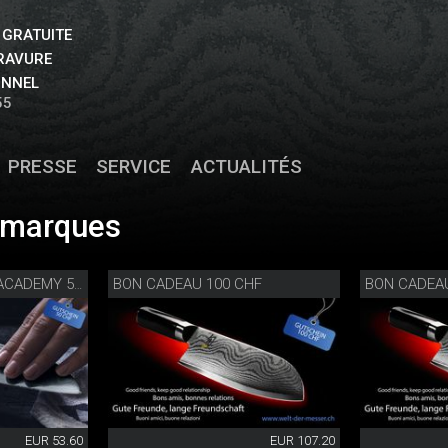
 GRATUITE
GRAVURE
ONNEL
55
PRESSE
SERVICE
ACTUALITÉS
s marques
BON CADEAU 100 CHF
BON CADEA
BON CADEAU KNIFE ACADEMY 50 CHF
EUR 53.60
EUR 107.20