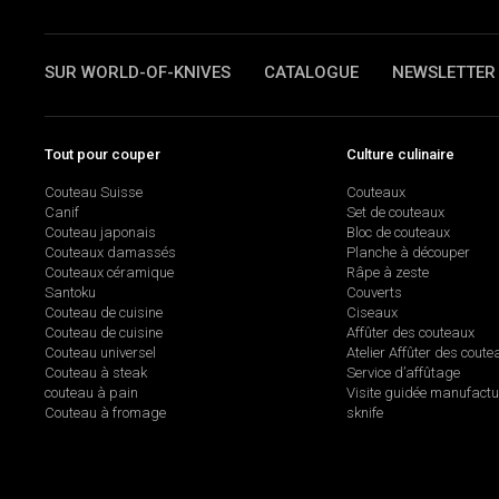
SUR WORLD-OF-KNIVES
CATALOGUE
NEWSLETTER
Tout pour couper
Culture culinaire
Couteau Suisse
Couteaux
Canif
Set de couteaux
Couteau japonais
Bloc de couteaux
Couteaux damassés
Planche à découper
Couteaux céramique
Râpe à zeste
Santoku
Couverts
Couteau de cuisine
Ciseaux
Couteau de cuisine
Affûter des couteaux
Couteau universel
Atelier Affûter des coute
Couteau à steak
Service d’affûtage
couteau à pain
Visite guidée manufactu
Couteau à fromage
sknife