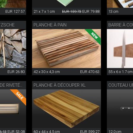
EUR 127.57
21 x 7 x 1 cm
EUR 159.73
EUR 79.88
13 cm
ETZSCHE
PLANCHE À PAIN
EUR 26.80
42 x 30 x 4,3 cm
EUR 470.63
55 x 6 x 1.7 cm
PLANCHE À DÉCOUPER XL
FOURCHETTE À VIANDE RIVETÉE WOK
6.13
EUR 53.08
60 x 44 x 4.5 cm
EUR 599.27
12.0 cm