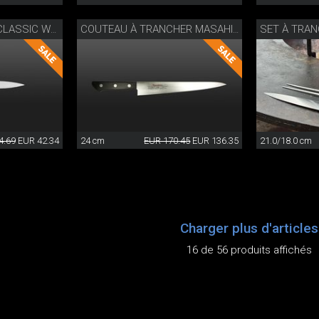
SET À TRA
COUTEAU D’OFFICE CLASSIC WOK
COUTEAU À TRANCHER MASAHIRO
4.69
EUR 42.34
24 cm
EUR 170.45
EUR 136.35
21.0/18.0 cm
Charger plus d'articles
16 de 56 produits affichés