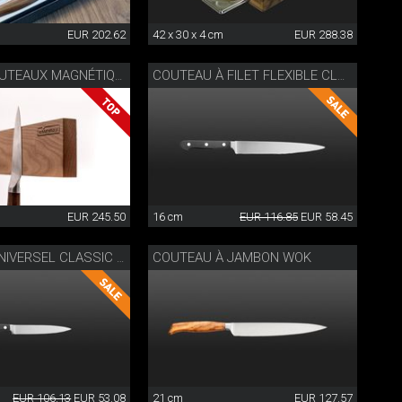
EUR 202.62
42 x 30 x 4 cm
EUR 288.38
BARRE À COUTEAUX MAGNÉTIQUE
COUTEAU À FILET FLEXIBLE CLASSIC WOK
EUR 245.50
16 cm
EUR 116.85
EUR 58.45
COUTEAU À JAMBON WOK
COUTEAU UNIVERSEL CLASSIC WOK
EUR 106.13
EUR 53.08
21 cm
EUR 127.57