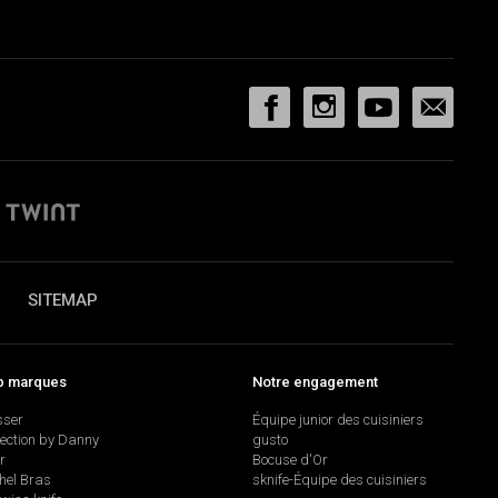
SITEMAP
p marques
Notre engagement
sser
Équipe junior des cuisiniers
lection by Danny
gusto
r
Bocuse d'Or
hel Bras
sknife-Équipe des cuisiniers