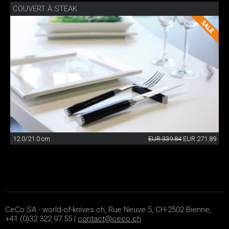
COUVERT À STEAK
12.0/21.0 cm
EUR 339.84
EUR 271.89
CeCo SA - world-of-knives.ch, Rue Neuve 5, CH-2502 Bienne,
+41 (0)32 322 97 55 |
contact@ceco.ch