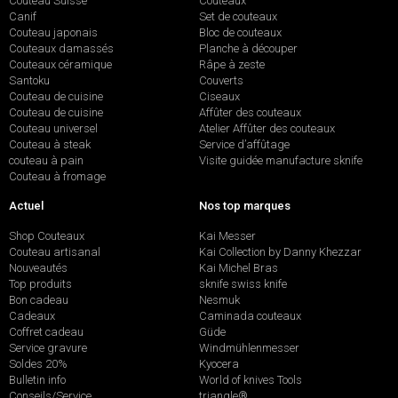
Couteau Suisse
Couteaux
Canif
Set de couteaux
Couteau japonais
Bloc de couteaux
Couteaux damassés
Planche à découper
Couteaux céramique
Râpe à zeste
Santoku
Couverts
Couteau de cuisine
Ciseaux
Couteau de cuisine
Affûter des couteaux
Couteau universel
Atelier Affûter des couteaux
Couteau à steak
Service d’affûtage
couteau à pain
Visite guidée manufacture sknife
Couteau à fromage
Actuel
Nos top marques
Shop Couteaux
Kai Messer
Couteau artisanal
Kai Collection by Danny Khezzar
Nouveautés
Kai Michel Bras
Top produits
sknife swiss knife
Bon cadeau
Nesmuk
Cadeaux
Caminada couteaux
Coffret cadeau
Güde
Service gravure
Windmühlenmesser
Soldes 20%
Kyocera
Bulletin info
World of knives Tools
Conseils/Service
triangle®