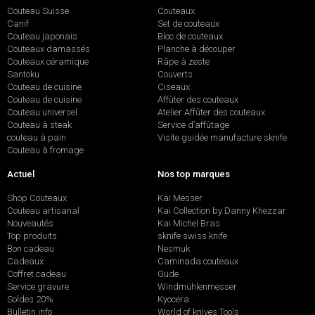
Couteau Suisse
Couteaux
Canif
Set de couteaux
Couteau japonais
Bloc de couteaux
Couteaux damassés
Planche à découper
Couteaux céramique
Râpe à zeste
Santoku
Couverts
Couteau de cuisine
Ciseaux
Couteau de cuisine
Affûter des couteaux
Couteau universel
Atelier Affûter des couteaux
Couteau à steak
Service d’affûtage
couteau à pain
Visite guidée manufacture sknife
Couteau à fromage
Actuel
Nos top marques
Shop Couteaux
Kai Messer
Couteau artisanal
Kai Collection by Danny Khezzar
Nouveautés
Kai Michel Bras
Top produits
sknife swiss knife
Bon cadeau
Nesmuk
Cadeaux
Caminada couteaux
Coffret cadeau
Güde
Service gravure
Windmühlenmesser
Soldes 20%
Kyocera
Bulletin info
World of knives Tools