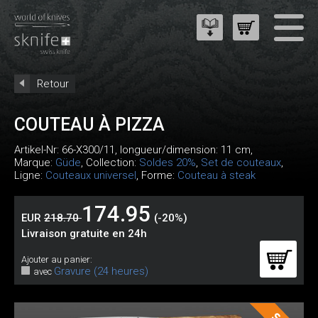
Retour
COUTEAU À PIZZA
Artikel-Nr:
66-X300/11
, longueur/dimension: 11 cm,
Marque:
Güde
, Collection:
Soldes 20%
,
Set de couteaux
,
Ligne:
Couteaux universel
, Forme:
Couteau à steak
174.95
EUR
218.70
(-20%)
Livraison gratuite en 24h
Ajouter au panier:
Gravure (24 heures)
avec