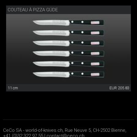
COUTEAU À PIZZA GÜDE
11 cm
EUR 205.83
CeCo SA - world-of-knives.ch, Rue Neuve 5, CH-2502 Bienne,
+41 (0)32 322 97 55 |
contact@ceco.ch