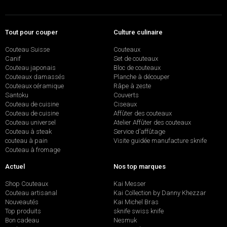
Tout pour couper
Culture culinaire
Couteau Suisse
Couteaux
Canif
Set de couteaux
Couteau japonais
Bloc de couteaux
Couteaux damassés
Planche à découper
Couteaux céramique
Râpe à zeste
Santoku
Couverts
Couteau de cuisine
Ciseaux
Couteau de cuisine
Affûter des couteaux
Couteau universel
Atelier Affûter des couteaux
Couteau à steak
Service d’affûtage
couteau à pain
Visite guidée manufacture sknife
Couteau à fromage
Actuel
Nos top marques
Shop Couteaux
Kai Messer
Couteau artisanal
Kai Collection by Danny Khezzar
Nouveautés
Kai Michel Bras
Top produits
sknife swiss knife
Bon cadeau
Nesmuk