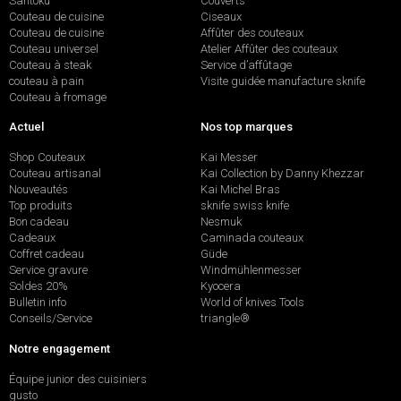
Santoku
Couverts
Couteau de cuisine
Ciseaux
Couteau de cuisine
Affûter des couteaux
Couteau universel
Atelier Affûter des couteaux
Couteau à steak
Service d’affûtage
couteau à pain
Visite guidée manufacture sknife
Couteau à fromage
Actuel
Nos top marques
Shop Couteaux
Kai Messer
Couteau artisanal
Kai Collection by Danny Khezzar
Nouveautés
Kai Michel Bras
Top produits
sknife swiss knife
Bon cadeau
Nesmuk
Cadeaux
Caminada couteaux
Coffret cadeau
Güde
Service gravure
Windmühlenmesser
Soldes 20%
Kyocera
Bulletin info
World of knives Tools
Conseils/Service
triangle®
Notre engagement
Équipe junior des cuisiniers
gusto