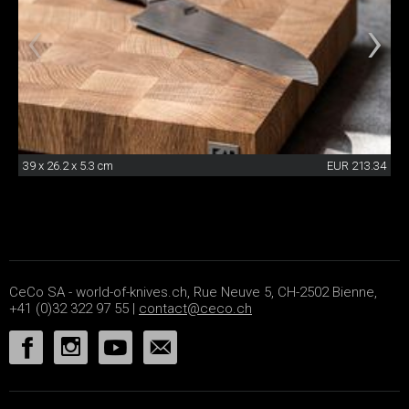
39 x 26.2 x 5.3 cm
EUR 213.34
CeCo SA - world-of-knives.ch, Rue Neuve 5, CH-2502 Bienne,
+41 (0)32 322 97 55 |
contact@ceco.ch