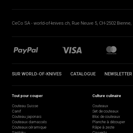
CeCo SA - world-of-knives.ch, Rue Neuve 5, CH-2502 Bienne, 
SUR WORLD-OF-KNIVES
CATALOGUE
NEWSLETTER
Tout pour couper
Culture culinaire
Couteau Suisse
Couteaux
Canif
Set de couteaux
Couteau japonais
Bloc de couteaux
Couteaux damassés
Planche à découper
Couteaux céramique
Râpe à zeste
Santoku
Couverts