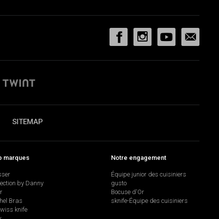
SITEMAP
p marques
Notre engagement
sser
Équipe junior des cuisiniers
lection by Danny
gusto
r
Bocuse d'Or
hel Bras
sknife-Équipe des cuisiniers
swiss knife
k