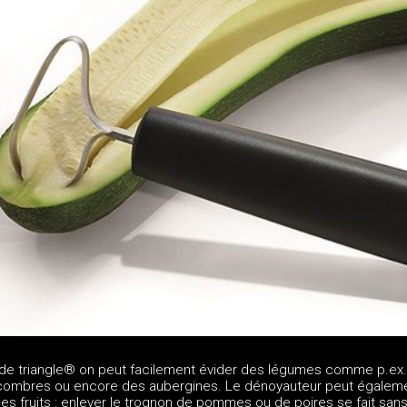
de triangle® on peut facilement évider des légumes comme p.ex
combres ou encore des aubergines. Le dénoyauteur peut égaleme
 les fruits : enlever le trognon de pommes ou de poires se fait sans