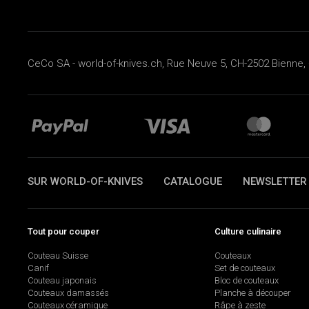
CeCo SA - world-of-knives.ch, Rue Neuve 5, CH-2502 Bienne, 
SUR WORLD-OF-KNIVES
CATALOGUE
NEWSLETTER
Tout pour couper
Culture culinaire
Couteau Suisse
Couteaux
Canif
Set de couteaux
Couteau japonais
Bloc de couteaux
Couteaux damassés
Planche à découper
Couteaux céramique
Râpe à zeste