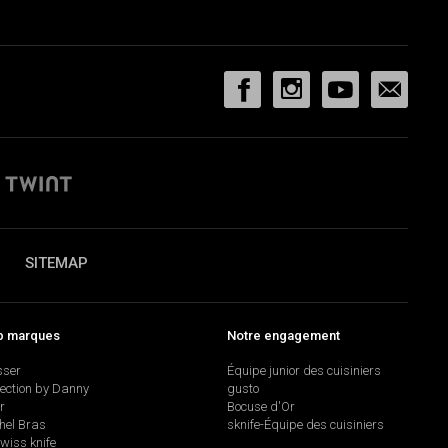
SITEMAP
p marques
Notre engagement
sser
Équipe junior des cuisiniers
lection by Danny
gusto
r
Bocuse d'Or
hel Bras
sknife-Équipe des cuisiniers
swiss knife