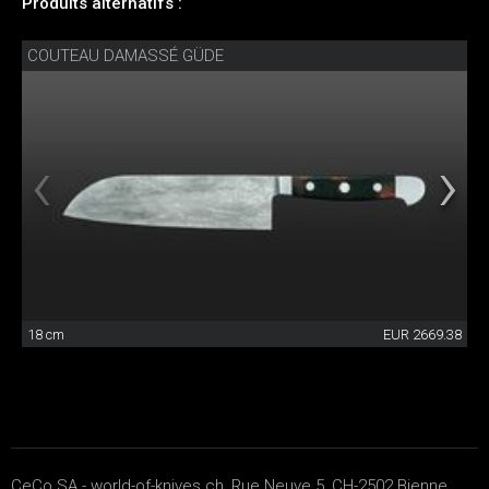
Produits alternatifs :
COUTEAU DAMASSÉ GÜDE
18 cm
EUR 2669.38
CeCo SA - world-of-knives.ch, Rue Neuve 5, CH-2502 Bienne,