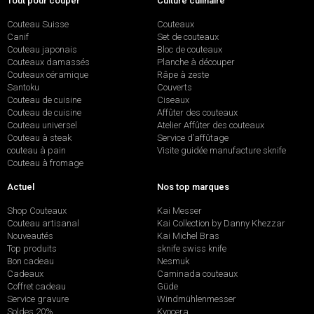
Tout pour couper
Culture culinaire
Couteau Suisse
Couteaux
Canif
Set de couteaux
Couteau japonais
Bloc de couteaux
Couteaux damassés
Planche à découper
Couteaux céramique
Râpe à zeste
Santoku
Couverts
Couteau de cuisine
Ciseaux
Couteau de cuisine
Affûter des couteaux
Couteau universel
Atelier Affûter des couteaux
Couteau à steak
Service d’affûtage
couteau à pain
Visite guidée manufacture sknife
Couteau à fromage
Actuel
Nos top marques
Shop Couteaux
Kai Messer
Couteau artisanal
Kai Collection by Danny Khezzar
Nouveautés
Kai Michel Bras
Top produits
sknife swiss knife
Bon cadeau
Nesmuk
Cadeaux
Caminada couteaux
Coffret cadeau
Güde
Service gravure
Windmühlenmesser
Soldes 20%
Kyocera