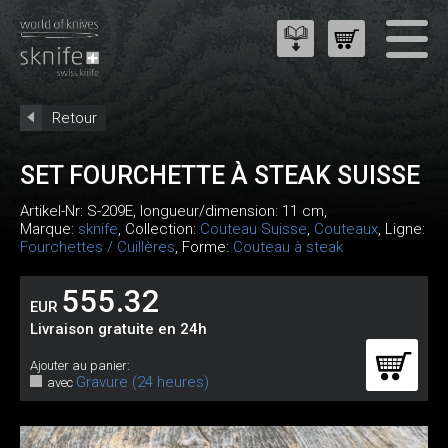
Retour
SET FOURCHETTE À STEAK SUISSE
Artikel-Nr:
S-209E
, longueur/dimension: 11 cm,
Marque:
sknife
, Collection:
Couteau Suisse
,
Couteaux
, Ligne:
Fourchettes / Cuillères
, Forme:
Couteau à steak
555.32
EUR
Livraison gratuite en 24h
Ajouter au panier:
Gravure (24 heures)
avec