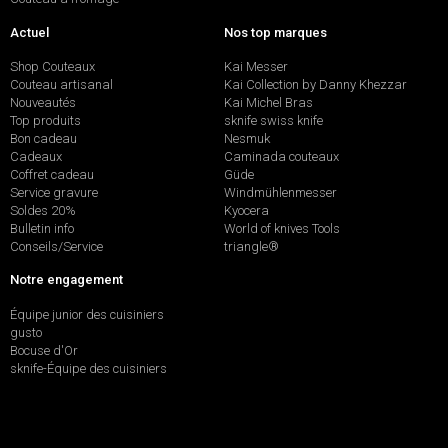
Actuel
Nos top marques
Shop Couteaux
Kai Messer
Couteau artisanal
Kai Collection by Danny Khezzar
Nouveautés
Kai Michel Bras
Top produits
sknife swiss knife
Bon cadeau
Nesmuk
Cadeaux
Caminada couteaux
Coffret cadeau
Güde
Service gravure
Windmühlenmesser
Soldes 20%
Kyocera
Bulletin info
World of knives Tools
Conseils/Service
triangle®
Notre engagement
Équipe junior des cuisiniers
gusto
Bocuse d'Or
sknife-Équipe des cuisiniers