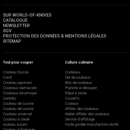
SUR WORLD-OF-KNIVES
CATALOGUE
NEWSLETTER
SGV
PROTECTION DES DONNÉES & MENTIONS LÉGALES
SITEMAP
Tout pour couper
Culture culinaire
Couteau Suisse
Couteaux
Canif
Set de couteaux
Couteau japonais
Bloc de couteaux
Couteaux damassés
Planche à découper
Couteaux céramique
Râpe à zeste
Santoku
Couverts
Couteau de cuisine
Ciseaux
Couteau de cuisine
Affûter des couteaux
Couteau universel
Atelier Affûter des couteaux
Couteau à steak
Service d’affûtage
couteau à pain
Visite guidée manufacture sknife
Couteau à fromage