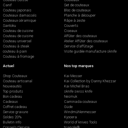
Canif
Set de couteaux
Couteau japonais
Bloc de couteaux
Couteaux damassés
Planche à découper
Couteaux céramique
Râpe à zeste
Santoku
Couverts
Couteau de cuisine
Ciseaux
Couteau de cuisine
Affûter des couteaux
Couteau universel
Atelier Affûter des couteaux
Couteau à steak
Service d’affûtage
couteau à pain
Visite guidée manufacture sknife
Couteau à fromage
Actuel
Nos top marques
Shop Couteaux
Kai Messer
Couteau artisanal
Kai Collection by Danny Khezzar
Nouveautés
Kai Michel Bras
Top produits
sknife swiss knife
Bon cadeau
Nesmuk
Cadeaux
Caminada couteaux
Coffret cadeau
Güde
Service gravure
Windmühlenmesser
Soldes 20%
Kyocera
Bulletin info
World of knives Tools
Conseils/Service
triangle®