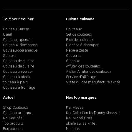
Tout pour couper
Culture culinaire
Couteau Suisse
Couteaux
Canif
Set de couteaux
Couteau japonais
Bloc de couteaux
Couteaux damassés
Planche à découper
Couteaux céramique
Râpe à zeste
Santoku
Couverts
Couteau de cuisine
Ciseaux
Couteau de cuisine
Affûter des couteaux
Couteau universel
Atelier Affûter des couteaux
Couteau à steak
Service d’affûtage
couteau à pain
Visite guidée manufacture sknife
Couteau à fromage
Actuel
Nos top marques
Shop Couteaux
Kai Messer
Couteau artisanal
Kai Collection by Danny Khezzar
Nouveautés
Kai Michel Bras
Top produits
sknife swiss knife
Bon cadeau
Nesmuk