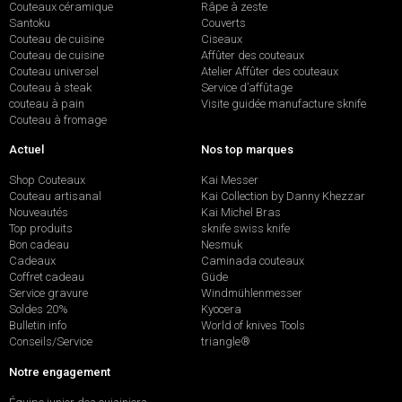
Couteaux céramique
Râpe à zeste
Santoku
Couverts
Couteau de cuisine
Ciseaux
Couteau de cuisine
Affûter des couteaux
Couteau universel
Atelier Affûter des couteaux
Couteau à steak
Service d’affûtage
couteau à pain
Visite guidée manufacture sknife
Couteau à fromage
Actuel
Nos top marques
Shop Couteaux
Kai Messer
Couteau artisanal
Kai Collection by Danny Khezzar
Nouveautés
Kai Michel Bras
Top produits
sknife swiss knife
Bon cadeau
Nesmuk
Cadeaux
Caminada couteaux
Coffret cadeau
Güde
Service gravure
Windmühlenmesser
Soldes 20%
Kyocera
Bulletin info
World of knives Tools
Conseils/Service
triangle®
Notre engagement