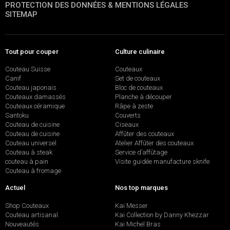
PROTECTION DES DONNÉES & MENTIONS LÉGALES
SITEMAP
Tout pour couper
Culture culinaire
Couteau Suisse
Couteaux
Canif
Set de couteaux
Couteau japonais
Bloc de couteaux
Couteaux damassés
Planche à découper
Couteaux céramique
Râpe à zeste
Santoku
Couverts
Couteau de cuisine
Ciseaux
Couteau de cuisine
Affûter des couteaux
Couteau universel
Atelier Affûter des couteaux
Couteau à steak
Service d’affûtage
couteau à pain
Visite guidée manufacture sknife
Couteau à fromage
Actuel
Nos top marques
Shop Couteaux
Kai Messer
Couteau artisanal
Kai Collection by Danny Khezzar
Nouveautés
Kai Michel Bras