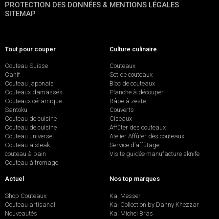
PROTECTION DES DONNÉES & MENTIONS LÉGALES
SITEMAP
Tout pour couper
Culture culinaire
Couteau Suisse
Couteaux
Canif
Set de couteaux
Couteau japonais
Bloc de couteaux
Couteaux damassés
Planche à découper
Couteaux céramique
Râpe à zeste
Santoku
Couverts
Couteau de cuisine
Ciseaux
Couteau de cuisine
Affûter des couteaux
Couteau universel
Atelier Affûter des couteaux
Couteau à steak
Service d’affûtage
couteau à pain
Visite guidée manufacture sknife
Couteau à fromage
Actuel
Nos top marques
Shop Couteaux
Kai Messer
Couteau artisanal
Kai Collection by Danny Khezzar
Nouveautés
Kai Michel Bras