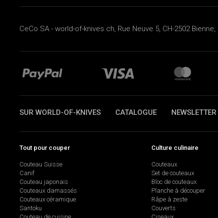
CeCo SA - world-of-knives.ch, Rue Neuve 5, CH-2502 Bienne, 
SUR WORLD-OF-KNIVES
CATALOGUE
NEWSLETTER
Tout pour couper
Culture culinaire
Couteau Suisse
Couteaux
Canif
Set de couteaux
Couteau japonais
Bloc de couteaux
Couteaux damassés
Planche à découper
Couteaux céramique
Râpe à zeste
Santoku
Couverts
Couteau de cuisine
Ciseaux