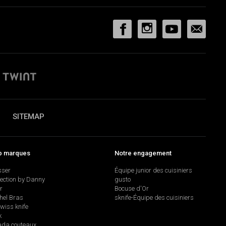
SITEMAP
p marques
Notre engagement
sser
Équipe junior des cuisiniers
lection by Danny
gusto
r
Bocuse d'Or
hel Bras
sknife-Équipe des cuisiniers
swiss knife
k
da couteaux