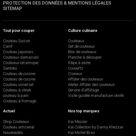
PROTECTION DES DONNÉES & MENTIONS LÉGALES
SITEMAP
Tout pour couper
Culture culinaire
Couteau Suisse
Couteaux
Canif
Set de couteaux
Couteau japonais
Bloc de couteaux
Couteaux damassés
Planche à découper
Couteaux céramique
Râpe à zeste
Santoku
Couverts
Couteau de cuisine
Ciseaux
Couteau de cuisine
Affûter des couteaux
Couteau universel
Atelier Affûter des couteaux
Couteau à steak
Service d’affûtage
couteau à pain
Visite guidée manufacture sknife
Couteau à fromage
Actuel
Nos top marques
Shop Couteaux
Kai Messer
Couteau artisanal
Kai Collection by Danny Khezzar
Nouveautés
Kai Michel Bras