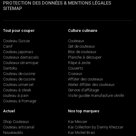
PROTECTION DES DONNÉES & MENTIONS LÉGALES
SITEMAP
Tout pour couper
Culture culinaire
Couteau Suisse
Couteaux
Canif
Set de couteaux
Couteau japonais
Bloc de couteaux
Couteaux damassés
Planche à découper
Couteaux céramique
Râpe à zeste
Santoku
Couverts
Couteau de cuisine
Ciseaux
Couteau de cuisine
Affûter des couteaux
Couteau universel
Atelier Affûter des couteaux
Couteau à steak
Service d’affûtage
couteau à pain
Visite guidée manufacture sknife
Couteau à fromage
Actuel
Nos top marques
Shop Couteaux
Kai Messer
Couteau artisanal
Kai Collection by Danny Khezzar
Nouveautés
Kai Michel Bras