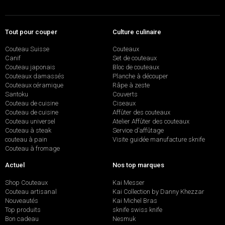
Tout pour couper
Culture culinaire
Couteau Suisse
Couteaux
Canif
Set de couteaux
Couteau japonais
Bloc de couteaux
Couteaux damassés
Planche à découper
Couteaux céramique
Râpe à zeste
Santoku
Couverts
Couteau de cuisine
Ciseaux
Couteau de cuisine
Affûter des couteaux
Couteau universel
Atelier Affûter des couteaux
Couteau à steak
Service d’affûtage
couteau à pain
Visite guidée manufacture sknife
Couteau à fromage
Actuel
Nos top marques
Shop Couteaux
Kai Messer
Couteau artisanal
Kai Collection by Danny Khezzar
Nouveautés
Kai Michel Bras
Top produits
sknife swiss knife
Bon cadeau
Nesmuk