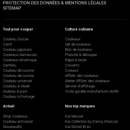
PROTECTION DES DONNÉES & MENTIONS LÉGALES
SITEMAP
Tout pour couper
Culture culinaire
Couteau Suisse
Couteaux
Canif
Set de couteaux
Couteau japonais
Bloc de couteaux
Couteaux damassés
Planche à découper
Couteaux céramique
Râpe à zeste
Santoku
Couverts
Couteau de cuisine
Ciseaux
Couteau de cuisine
Affûter des couteaux
Couteau universel
Atelier Affûter des couteaux
Couteau à steak
Service d’affûtage
couteau à pain
Visite guidée manufacture sknife
Couteau à fromage
Actuel
Nos top marques
Shop Couteaux
Kai Messer
Couteau artisanal
Kai Collection by Danny Khezzar
Nouveautés
Kai Michel Bras