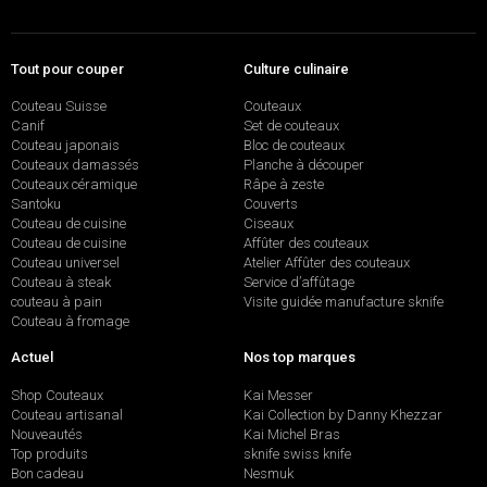
Tout pour couper
Culture culinaire
Couteau Suisse
Couteaux
Canif
Set de couteaux
Couteau japonais
Bloc de couteaux
Couteaux damassés
Planche à découper
Couteaux céramique
Râpe à zeste
Santoku
Couverts
Couteau de cuisine
Ciseaux
Couteau de cuisine
Affûter des couteaux
Couteau universel
Atelier Affûter des couteaux
Couteau à steak
Service d’affûtage
couteau à pain
Visite guidée manufacture sknife
Couteau à fromage
Actuel
Nos top marques
Shop Couteaux
Kai Messer
Couteau artisanal
Kai Collection by Danny Khezzar
Nouveautés
Kai Michel Bras
Top produits
sknife swiss knife
Bon cadeau
Nesmuk