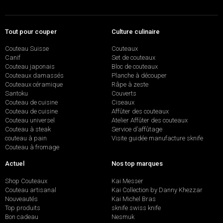
Tout pour couper
Culture culinaire
Couteau Suisse
Couteaux
Canif
Set de couteaux
Couteau japonais
Bloc de couteaux
Couteaux damassés
Planche à découper
Couteaux céramique
Râpe à zeste
Santoku
Couverts
Couteau de cuisine
Ciseaux
Couteau de cuisine
Affûter des couteaux
Couteau universel
Atelier Affûter des couteaux
Couteau à steak
Service d’affûtage
couteau à pain
Visite guidée manufacture sknife
Couteau à fromage
Actuel
Nos top marques
Shop Couteaux
Kai Messer
Couteau artisanal
Kai Collection by Danny Khezzar
Nouveautés
Kai Michel Bras
Top produits
sknife swiss knife
Bon cadeau
Nesmuk