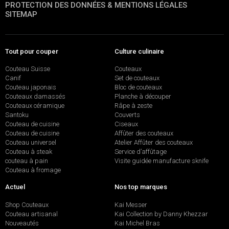
PROTECTION DES DONNÉES & MENTIONS LÉGALES
SITEMAP
Tout pour couper
Culture culinaire
Couteau Suisse
Couteaux
Canif
Set de couteaux
Couteau japonais
Bloc de couteaux
Couteaux damassés
Planche à découper
Couteaux céramique
Râpe à zeste
Santoku
Couverts
Couteau de cuisine
Ciseaux
Couteau de cuisine
Affûter des couteaux
Couteau universel
Atelier Affûter des couteaux
Couteau à steak
Service d’affûtage
couteau à pain
Visite guidée manufacture sknife
Couteau à fromage
Actuel
Nos top marques
Shop Couteaux
Kai Messer
Couteau artisanal
Kai Collection by Danny Khezzar
Nouveautés
Kai Michel Bras