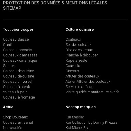
PROTECTION DES DONNÉES & MENTIONS LÉGALES
SITEMAP
Tout pour couper
Culture culinaire
Couteau Suisse
Couteaux
Canif
Set de couteaux
Couteau japonais
Bloc de couteaux
Couteaux damassés
Planche à découper
Couteaux céramique
Râpe à zeste
Santoku
Couverts
Couteau de cuisine
Ciseaux
Couteau de cuisine
Affûter des couteaux
Couteau universel
Atelier Affûter des couteaux
Couteau à steak
Service d’affûtage
couteau à pain
Visite guidée manufacture sknife
Couteau à fromage
Actuel
Nos top marques
Shop Couteaux
Kai Messer
Couteau artisanal
Kai Collection by Danny Khezzar
Nouveautés
Kai Michel Bras