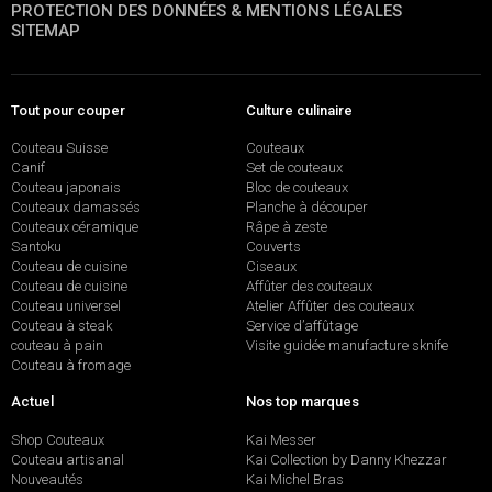
PROTECTION DES DONNÉES & MENTIONS LÉGALES
SITEMAP
Tout pour couper
Culture culinaire
Couteau Suisse
Couteaux
Canif
Set de couteaux
Couteau japonais
Bloc de couteaux
Couteaux damassés
Planche à découper
Couteaux céramique
Râpe à zeste
Santoku
Couverts
Couteau de cuisine
Ciseaux
Couteau de cuisine
Affûter des couteaux
Couteau universel
Atelier Affûter des couteaux
Couteau à steak
Service d’affûtage
couteau à pain
Visite guidée manufacture sknife
Couteau à fromage
Actuel
Nos top marques
Shop Couteaux
Kai Messer
Couteau artisanal
Kai Collection by Danny Khezzar
Nouveautés
Kai Michel Bras