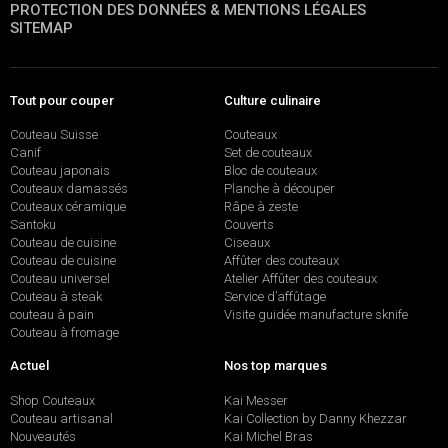
PROTECTION DES DONNÉES & MENTIONS LÉGALES
SITEMAP
Tout pour couper
Culture culinaire
Couteau Suisse
Couteaux
Canif
Set de couteaux
Couteau japonais
Bloc de couteaux
Couteaux damassés
Planche à découper
Couteaux céramique
Râpe à zeste
Santoku
Couverts
Couteau de cuisine
Ciseaux
Couteau de cuisine
Affûter des couteaux
Couteau universel
Atelier Affûter des couteaux
Couteau à steak
Service d’affûtage
couteau à pain
Visite guidée manufacture sknife
Couteau à fromage
Actuel
Nos top marques
Shop Couteaux
Kai Messer
Couteau artisanal
Kai Collection by Danny Khezzar
Nouveautés
Kai Michel Bras