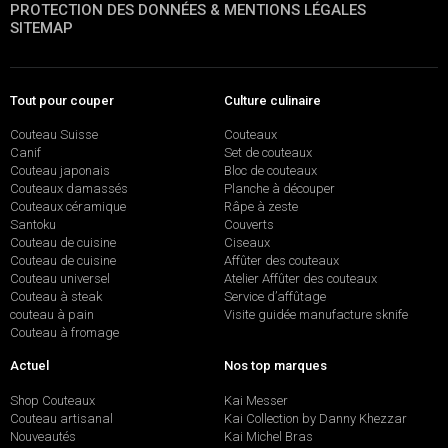
PROTECTION DES DONNÉES & MENTIONS LÉGALES
SITEMAP
Tout pour couper
Culture culinaire
Couteau Suisse
Couteaux
Canif
Set de couteaux
Couteau japonais
Bloc de couteaux
Couteaux damassés
Planche à découper
Couteaux céramique
Râpe à zeste
Santoku
Couverts
Couteau de cuisine
Ciseaux
Couteau de cuisine
Affûter des couteaux
Couteau universel
Atelier Affûter des couteaux
Couteau à steak
Service d’affûtage
couteau à pain
Visite guidée manufacture sknife
Couteau à fromage
Actuel
Nos top marques
Shop Couteaux
Kai Messer
Couteau artisanal
Kai Collection by Danny Khezzar
Nouveautés
Kai Michel Bras