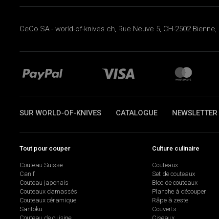
CeCo SA - world-of-knives.ch, Rue Neuve 5, CH-2502 Bienne, 
SUR WORLD-OF-KNIVES
CATALOGUE
NEWSLETTER
Tout pour couper
Culture culinaire
Couteau Suisse
Couteaux
Canif
Set de couteaux
Couteau japonais
Bloc de couteaux
Couteaux damassés
Planche à découper
Couteaux céramique
Râpe à zeste
Santoku
Couverts
Couteau de cuisine
Ciseaux