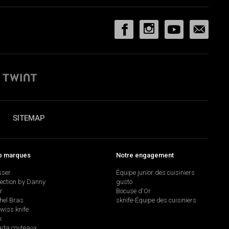
SITEMAP
p marques
Notre engagement
sser
Équipe junior des cuisiniers
lection by Danny
gusto
r
Bocuse d'Or
hel Bras
sknife-Équipe des cuisiniers
swiss knife
k
da couteaux