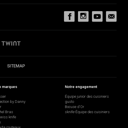
SITEMAP
p marques
Notre engagement
sser
Équipe junior des cuisiniers
lection by Danny
gusto
r
Bocuse d'Or
hel Bras
sknife-Équipe des cuisiniers
swiss knife
k
da couteaux