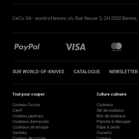
CeCo SA - world-of-knives.ch, Rue Neuve 5, CH-2502 Bienne, 
SUR WORLD-OF-KNIVES
CATALOGUE
NEWSLETTER
Tout pour couper
Culture culinaire
Couteau Suisse
Couteaux
Canif
Set de couteaux
Couteau japonais
Bloc de couteaux
Couteaux damassés
Planche à découper
Couteaux céramique
Râpe à zeste
Santoku
Couverts
Couteau de cuisine
Ciseaux