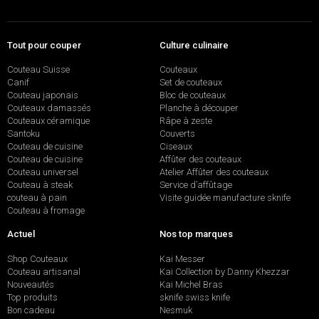
Tout pour couper
Culture culinaire
Couteau Suisse
Couteaux
Canif
Set de couteaux
Couteau japonais
Bloc de couteaux
Couteaux damassés
Planche à découper
Couteaux céramique
Râpe à zeste
Santoku
Couverts
Couteau de cuisine
Ciseaux
Couteau de cuisine
Affûter des couteaux
Couteau universel
Atelier Affûter des couteaux
Couteau à steak
Service d’affûtage
couteau à pain
Visite guidée manufacture sknife
Couteau à fromage
Actuel
Nos top marques
Shop Couteaux
Kai Messer
Couteau artisanal
Kai Collection by Danny Khezzar
Nouveautés
Kai Michel Bras
Top produits
sknife swiss knife
Bon cadeau
Nesmuk