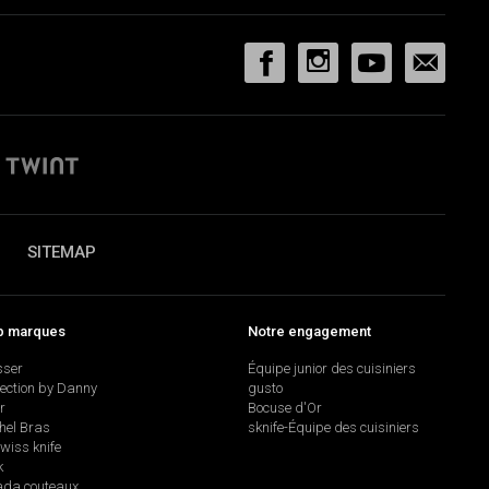
SITEMAP
p marques
Notre engagement
sser
Équipe junior des cuisiniers
lection by Danny
gusto
r
Bocuse d'Or
hel Bras
sknife-Équipe des cuisiniers
swiss knife
k
da couteaux