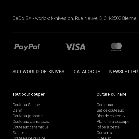
CeCo SA - world-of-knives.ch, Rue Neuve 5, CH-2502 Bienne, 
SUR WORLD-OF-KNIVES
CATALOGUE
NEWSLETTER
Tout pour couper
Culture culinaire
Couteau Suisse
Couteaux
Canif
Set de couteaux
Couteau japonais
Bloc de couteaux
Couteaux damassés
Planche à découper
Couteaux céramique
Râpe à zeste
Santoku
Couverts
Couteau de cuisine
Ciseaux