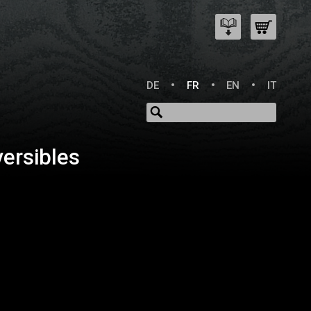
DE
FR
EN
IT
versibles