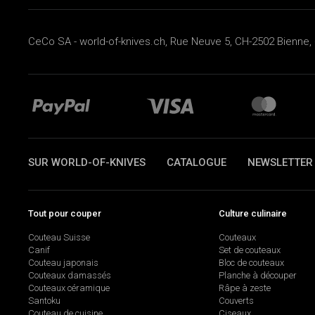
CeCo SA - world-of-knives.ch, Rue Neuve 5, CH-2502 Bienne, 
SUR WORLD-OF-KNIVES
CATALOGUE
NEWSLETTER
Tout pour couper
Culture culinaire
Couteau Suisse
Couteaux
Canif
Set de couteaux
Couteau japonais
Bloc de couteaux
Couteaux damassés
Planche à découper
Couteaux céramique
Râpe à zeste
Santoku
Couverts
Couteau de cuisine
Ciseaux