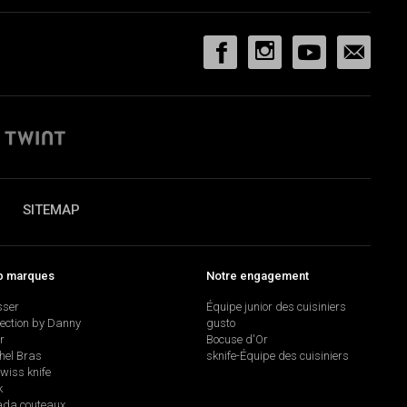
SITEMAP
p marques
Notre engagement
sser
Équipe junior des cuisiniers
lection by Danny
gusto
r
Bocuse d'Or
hel Bras
sknife-Équipe des cuisiniers
swiss knife
k
da couteaux