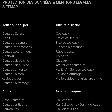
PROTECTION DES DONNÉES & MENTIONS LÉGALES
SITEMAP
Tout pour couper
Culture culinaire
Couteau Suisse
Couteaux
Canif
Set de couteaux
Couteau japonais
Bloc de couteaux
Couteaux damassés
Planche à découper
Couteaux céramique
Râpe à zeste
Santoku
Couverts
Couteau de cuisine
Ciseaux
Couteau de cuisine
Affûter des couteaux
Couteau universel
Atelier Affûter des couteaux
Couteau à steak
Service d’affûtage
couteau à pain
Visite guidée manufacture sknife
Couteau à fromage
Actuel
Nos top marques
Shop Couteaux
Kai Messer
Couteau artisanal
Kai Collection by Danny Khezzar
Nouveautés
Kai Michel Bras