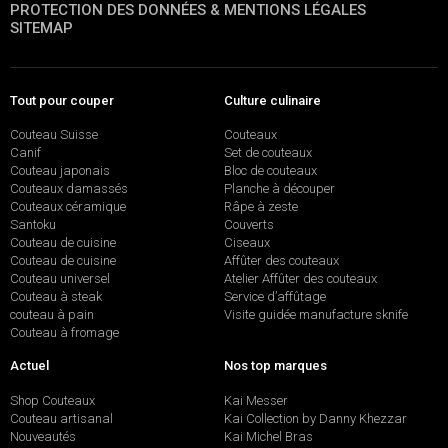
PROTECTION DES DONNÉES & MENTIONS LÉGALES
SITEMAP
Tout pour couper
Culture culinaire
Couteau Suisse
Couteaux
Canif
Set de couteaux
Couteau japonais
Bloc de couteaux
Couteaux damassés
Planche à découper
Couteaux céramique
Râpe à zeste
Santoku
Couverts
Couteau de cuisine
Ciseaux
Couteau de cuisine
Affûter des couteaux
Couteau universel
Atelier Affûter des couteaux
Couteau à steak
Service d’affûtage
couteau à pain
Visite guidée manufacture sknife
Couteau à fromage
Actuel
Nos top marques
Shop Couteaux
Kai Messer
Couteau artisanal
Kai Collection by Danny Khezzar
Nouveautés
Kai Michel Bras