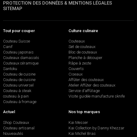
PROTECTION DES DONNÉES & MENTIONS LÉGALES
SITEMAP
Tout pour couper
Culture culinaire
Couteau Suisse
Couteaux
Canif
Set de couteaux
Couteau japonais
Bloc de couteaux
Couteaux damassés
Planche à découper
Couteaux céramique
Râpe à zeste
Santoku
Couverts
Couteau de cuisine
Ciseaux
Couteau de cuisine
Affûter des couteaux
Couteau universel
Atelier Affûter des couteaux
Couteau à steak
Service d’affûtage
couteau à pain
Visite guidée manufacture sknife
Couteau à fromage
Actuel
Nos top marques
Shop Couteaux
Kai Messer
Couteau artisanal
Kai Collection by Danny Khezzar
Nouveautés
Kai Michel Bras