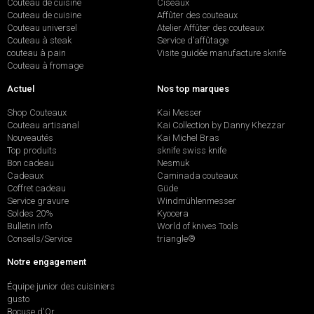
Couteau de cuisine
Ciseaux
Couteau de cuisine
Affûter des couteaux
Couteau universel
Atelier Affûter des couteaux
Couteau à steak
Service d’affûtage
couteau à pain
Visite guidée manufacture sknife
Couteau à fromage
Actuel
Nos top marques
Shop Couteaux
Kai Messer
Couteau artisanal
Kai Collection by Danny Khezzar
Nouveautés
Kai Michel Bras
Top produits
sknife swiss knife
Bon cadeau
Nesmuk
Cadeaux
Caminada couteaux
Coffret cadeau
Güde
Service gravure
Windmühlenmesser
Soldes 20%
Kyocera
Bulletin info
World of knives Tools
Conseils/Service
triangle®
Notre engagement
Équipe junior des cuisiniers
gusto
Bocuse d'Or