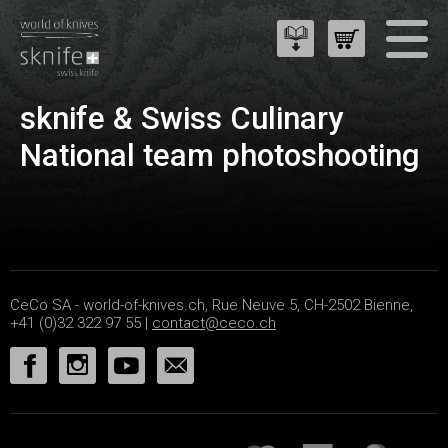
sknife & Swiss Culinary
National team photoshooting
CeCo SA - world-of-knives.ch, Rue Neuve 5, CH-2502 Bienne,
+41 (0)32 322 97 55 |
contact@ceco.ch