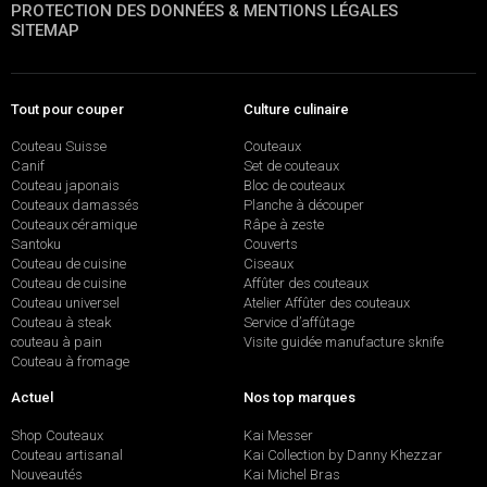
PROTECTION DES DONNÉES & MENTIONS LÉGALES
SITEMAP
Tout pour couper
Culture culinaire
Couteau Suisse
Couteaux
Canif
Set de couteaux
Couteau japonais
Bloc de couteaux
Couteaux damassés
Planche à découper
Couteaux céramique
Râpe à zeste
Santoku
Couverts
Couteau de cuisine
Ciseaux
Couteau de cuisine
Affûter des couteaux
Couteau universel
Atelier Affûter des couteaux
Couteau à steak
Service d’affûtage
couteau à pain
Visite guidée manufacture sknife
Couteau à fromage
Actuel
Nos top marques
Shop Couteaux
Kai Messer
Couteau artisanal
Kai Collection by Danny Khezzar
Nouveautés
Kai Michel Bras