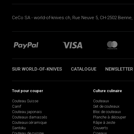
CeCo SA - world-of-knives.ch, Rue Neuve 5, CH-2502 Bienne, 
SUR WORLD-OF-KNIVES
CATALOGUE
NEWSLETTER
Tout pour couper
Culture culinaire
Couteau Suisse
Couteaux
Canif
Set de couteaux
Couteau japonais
Bloc de couteaux
Couteaux damassés
Planche à découper
Couteaux céramique
Râpe à zeste
Santoku
Couverts
Couteau de cuisine
Ciseaux