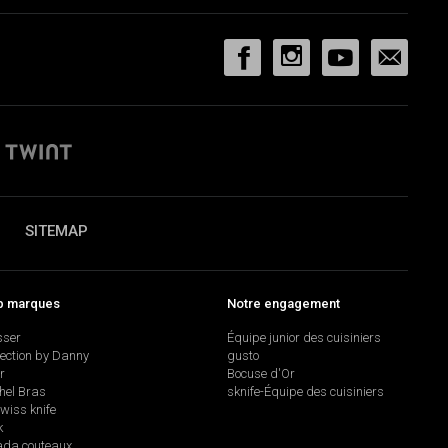
SITEMAP
p marques
Notre engagement
sser
Équipe junior des cuisiniers
lection by Danny
gusto
r
Bocuse d'Or
hel Bras
sknife-Équipe des cuisiniers
swiss knife
k
da couteaux