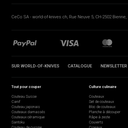
CeCo SA - world-of-knives.ch, Rue Neuve 5, CH-2502 Bienne, 
SUR WORLD-OF-KNIVES
CATALOGUE
NEWSLETTER
Tout pour couper
Culture culinaire
Couteau Suisse
Couteaux
Canif
Set de couteaux
Couteau japonais
Bloc de couteaux
Couteaux damassés
Planche à découper
Couteaux céramique
Râpe à zeste
Santoku
Couverts
Couteau de cuisine
Ciseaux