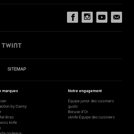
SITEMAP
p marques
Notre engagement
sser
Équipe junior des cuisiniers
lection by Danny
gusto
r
Bocuse d'Or
hel Bras
sknife-Équipe des cuisiniers
swiss knife
k
da couteaux