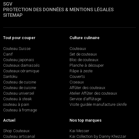
SGV
PROTECTION DES DONNÉES & MENTIONS LÉGALES
SITEMAP
Tout pour couper
Culture culinaire
Couteau Suisse
Couteaux
Canif
Set de couteaux
Couteau japonais
Bloc de couteaux
Couteaux damassés
Planche à découper
Couteaux céramique
Râpe à zeste
Santoku
Couverts
Couteau de cuisine
Ciseaux
Couteau de cuisine
Affûter des couteaux
Couteau universel
Atelier Affûter des couteaux
Couteau à steak
Service d’affûtage
couteau à pain
Visite guidée manufacture sknife
Couteau à fromage
Actuel
Nos top marques
Shop Couteaux
Kai Messer
Couteau artisanal
Kai Collection by Danny Khezzar