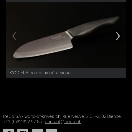
KYOCERA couteaux céramique
W
CeCo SA - world-of-knives.ch, Rue Neuve 5, CH-2502 Bienne,
+41 (0)32 322 97 55 |
contact@ceco.ch