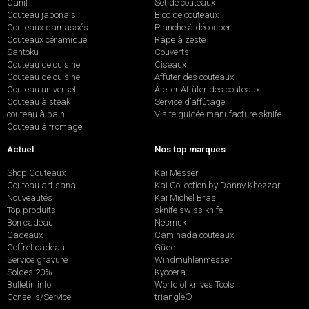
Canif
Set de couteaux
Couteau japonais
Bloc de couteaux
Couteaux damassés
Planche à découper
Couteaux céramique
Râpe à zeste
Santoku
Couverts
Couteau de cuisine
Ciseaux
Couteau de cuisine
Affûter des couteaux
Couteau universel
Atelier Affûter des couteaux
Couteau à steak
Service d’affûtage
couteau à pain
Visite guidée manufacture sknife
Couteau à fromage
Actuel
Nos top marques
Shop Couteaux
Kai Messer
Couteau artisanal
Kai Collection by Danny Khezzar
Nouveautés
Kai Michel Bras
Top produits
sknife swiss knife
Bon cadeau
Nesmuk
Cadeaux
Caminada couteaux
Coffret cadeau
Güde
Service gravure
Windmühlenmesser
Soldes 20%
Kyocera
Bulletin info
World of knives Tools
Conseils/Service
triangle®