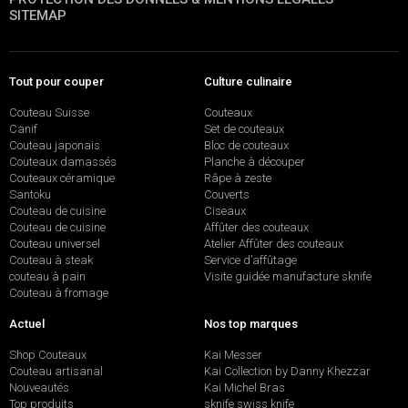
SITEMAP
Tout pour couper
Culture culinaire
Couteau Suisse
Couteaux
Canif
Set de couteaux
Couteau japonais
Bloc de couteaux
Couteaux damassés
Planche à découper
Couteaux céramique
Râpe à zeste
Santoku
Couverts
Couteau de cuisine
Ciseaux
Couteau de cuisine
Affûter des couteaux
Couteau universel
Atelier Affûter des couteaux
Couteau à steak
Service d’affûtage
couteau à pain
Visite guidée manufacture sknife
Couteau à fromage
Actuel
Nos top marques
Shop Couteaux
Kai Messer
Couteau artisanal
Kai Collection by Danny Khezzar
Nouveautés
Kai Michel Bras
Top produits
sknife swiss knife