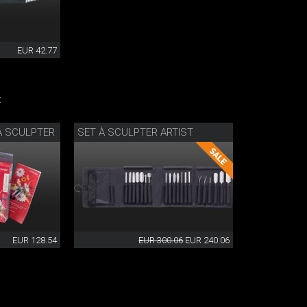
EUR 42.77
:
À SCULPTER
SET À SCULPTER ARTIST
EUR 128.54
EUR 300.06
EUR 240.06