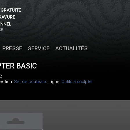
 GRATUITE
GRAVURE
ONNEL
55
PRESSE
SERVICE
ACTUALITÉS
PTER BASIC
2
,
lection:
Set de couteaux
, Ligne:
Outils à sculpter