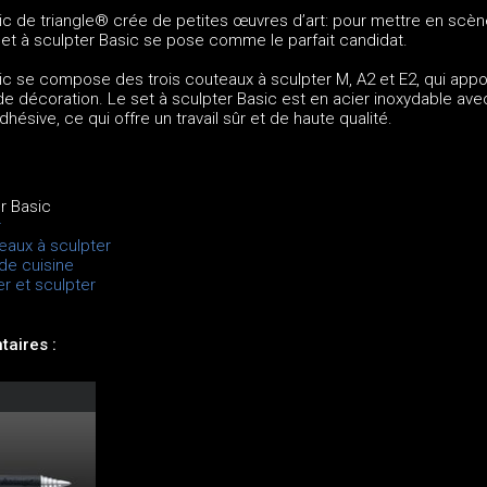
ic de triangle® crée de petites œuvres d’art: pour mettre en scèn
 set à sculpter Basic se pose comme le parfait candidat.
ic se compose des trois couteaux à sculpter M, A2 et E2, qui appo
e décoration. Le set à sculpter Basic est en acier inoxydable ave
ésive, ce qui offre un travail sûr et de haute qualité.
er Basic
r
teaux à sculpter
de cuisine
r et sculpter
aires :