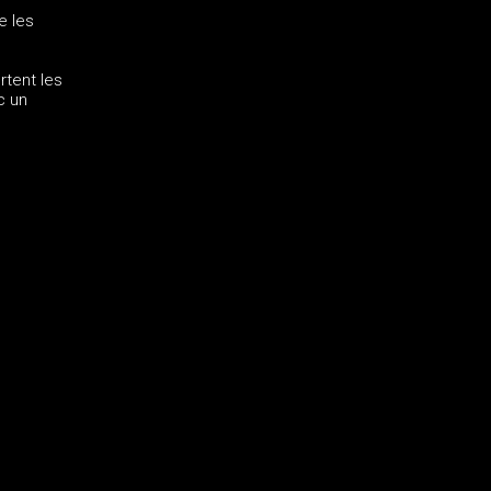
e les
rtent les
c un