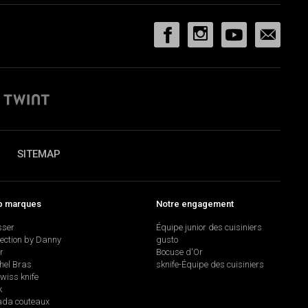
SITEMAP
p marques
Notre engagement
sser
Équipe junior des cuisiniers
lection by Danny
gusto
r
Bocuse d'Or
hel Bras
sknife-Équipe des cuisiniers
swiss knife
k
da couteaux