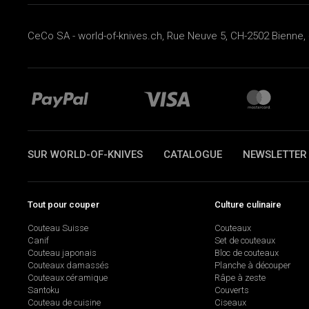
CeCo SA - world-of-knives.ch, Rue Neuve 5, CH-2502 Bienne, 
SUR WORLD-OF-KNIVES
CATALOGUE
NEWSLETTER
Tout pour couper
Culture culinaire
Couteau Suisse
Couteaux
Canif
Set de couteaux
Couteau japonais
Bloc de couteaux
Couteaux damassés
Planche à découper
Couteaux céramique
Râpe à zeste
Santoku
Couverts
Couteau de cuisine
Ciseaux