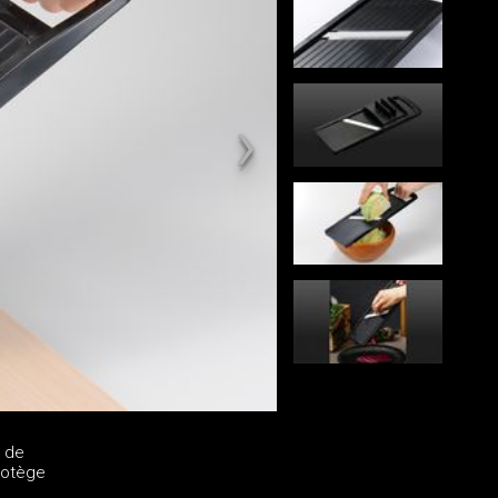
 de
rotège