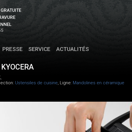
 GRATUITE
GRAVURE
ONNEL
55
PRESSE
SERVICE
ACTUALITÉS
 KYOCERA
K
,
llection:
Ustensiles de cuisine
, Ligne:
Mandolines en céramique