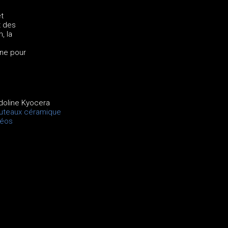
t
t des
, la
ine pour
doline Kyocera
uteaux céramique
déos